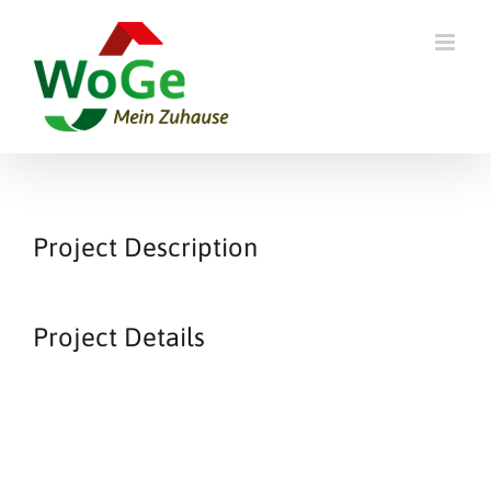
Skip
to
content
Project Description
Project Details