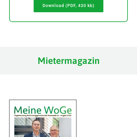
Download (PDF, 430 kb)
Mietermagazin
WoGe 01-2026