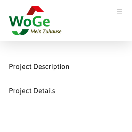
Skip
to
content
Project Description
Project Details