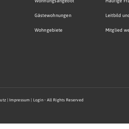
Wohnungsangebot
Häufige Fr
Gästewohnungen
Leitbild u
Wohngebiete
Mitglied w
utz
|
Impressum
|
Login
• All Rights Reserved