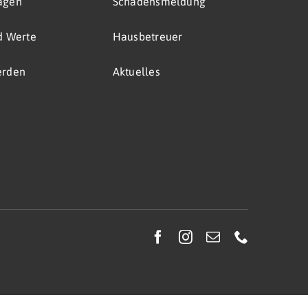
agen
Schadensmeldung
nd Werte
Hausbetreuer
erden
Aktuelles